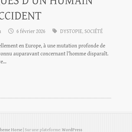
QUES D’UN HUMAIN
CCIDENT
m
6 février 2026
DYSTOPIE
,
SOCIÉTÉ
iellement en Europe, à une mutation profonde de
 connu auparavant concernant l’homme disparaît.
nce…
heme Horse
| Sur une plateforme:
WordPress