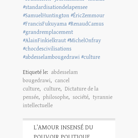
#standardisationdelapensee
#SamuelHuntington #ÉricZemmour
#FrancisFukuyama #RenaudCamus
#grandremplacement
#AlainFinkielkraut #MichelOnfray
#chocdescivilisations
#abdesselambougedrawi #culture
Etiqueté le:
abdesselam
bougedrawi
,
cancel
culture
,
culture
,
Dictature de la
pensée
,
philosophe
,
société
,
tyrannie
intellectuelle
L’AMOUR INSENSÉ DU
POUVOIR POLITIQUE