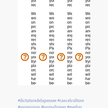
#dictaturedelapensee #cancelculture
#soumission #journalismes #medias