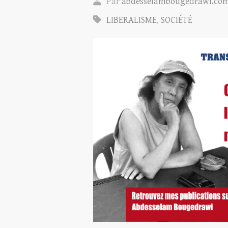
Par
abdesselambougedrawi.co
LIBERALISME
,
SOCIÉTÉ