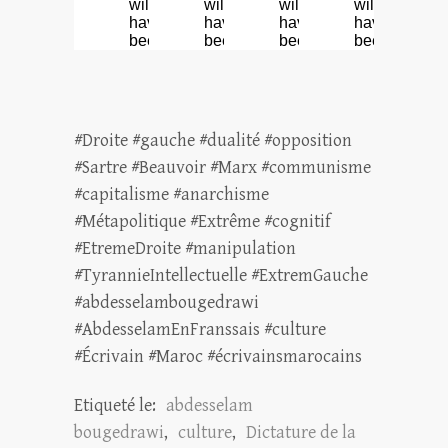
#Droite #gauche #dualité #opposition
#Sartre #Beauvoir #Marx #communisme
#capitalisme #anarchisme
#Métapolitique #Extrême #cognitif
#EtremeDroite #manipulation
#TyrannieIntellectuelle #ExtremGauche
#abdesselambougedrawi
#AbdesselamEnFranssais #culture
#Écrivain #Maroc #écrivainsmarocains
Etiqueté le:
abdesselam
bougedrawi
,
culture
,
Dictature de la