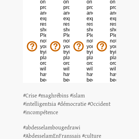
#Crise #maghrébins #islam
#intelligentsia #démocratie #Occident
#incompétence
#abdesselambougedrawi
#AbdesselamEnFranssais #culture