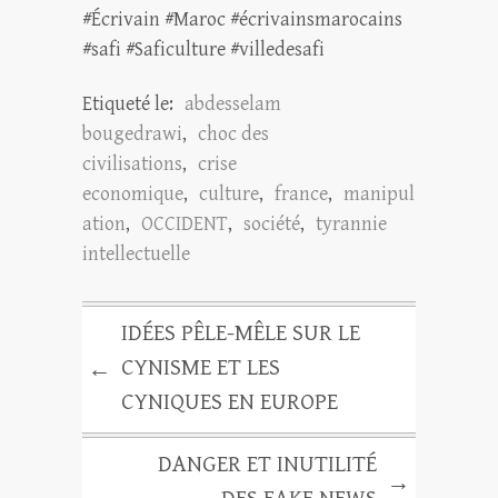
#Écrivain #Maroc #écrivainsmarocains
#safi #Saficulture #villedesafi
Etiqueté le:
abdesselam
bougedrawi
,
choc des
civilisations
,
crise
economique
,
culture
,
france
,
manipul
ation
,
OCCIDENT
,
société
,
tyrannie
intellectuelle
IDÉES PÊLE-MÊLE SUR LE
CYNISME ET LES
←
CYNIQUES EN EUROPE
DANGER ET INUTILITÉ
→