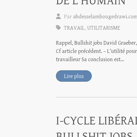
DE L’HUMAIN
Par
abdesselambougedrawi.co
TRAVAIL
,
UTILITARISME
Rappel, Bullshit jobs David Graeber,
Cf article précédent. – L’utilité pou
travailleur Sa conclusion est…
Lire plus
I-CYCLE LIBÉRA
BULLSHIT JOBS,