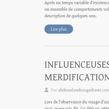
Après un temps variable d’existence
un ensemble de comportements volon
description de quelques-uns.
Lire plus
INFLUENCEUSES
MERDIFICATION
Par
abdesselambougedrawi.co
Lors de l’observance du visage d’u
quoi, je me suis dit, j’ai déjà vu cett