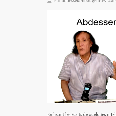
Par
abdesselambougedrawi.co
En lisant les écrits de quelques inte