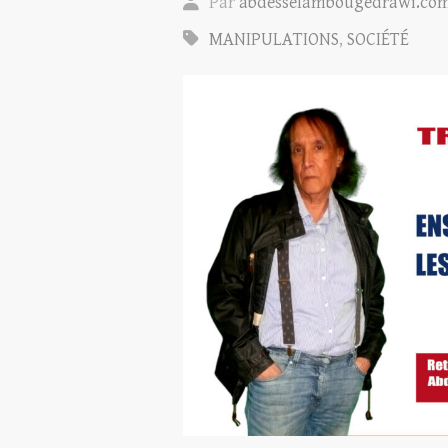
Par
abdesselambougedrawi.co
MANIPULATIONS
,
SOCIÉTÉ