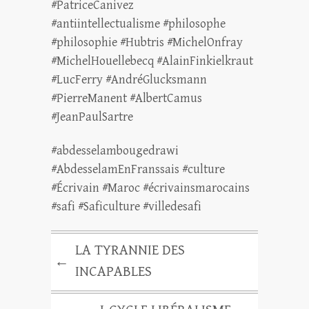
#PatriceCanivez
#antiintellectualisme #philosophe
#philosophie #Hubtris #MichelOnfray
#MichelHouellebecq #AlainFinkielkraut
#LucFerry #AndréGlucksmann
#PierreManent #AlbertCamus
#JeanPaulSartre
#abdesselambougedrawi
#AbdesselamEnFranssais #culture
#Écrivain #Maroc #écrivainsmarocains
#safi #Saficulture #villedesafi
LA TYRANNIE DES
←
INCAPABLES