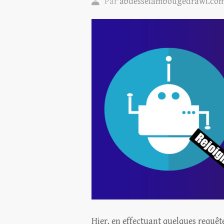
Par
abdesselambougedrawi.co
Hier, en effectuant quelques requêt