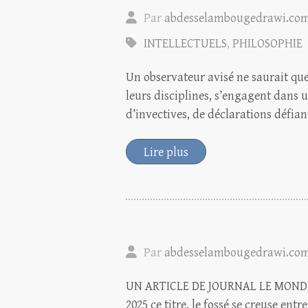
Par
abdesselambougedrawi.co
INTELLECTUELS
,
PHILOSOPHIE
Un observateur avisé ne saurait que l
leurs disciplines, s’engagent dan
d’invectives, de déclarations défiant
Lire plus
Par
abdesselambougedrawi.co
UN ARTICLE DE JOURNAL LE MONDE D
2025 ce titre, le fossé se creuse en