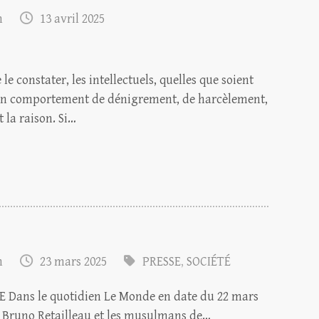
m
13 avril 2025
e constater, les intellectuels, quelles que soient
s un comportement de dénigrement, de harcèlement,
 la raison. Si…
m
23 mars 2025
PRESSE
,
SOCIÉTÉ
ans le quotidien Le Monde en date du 22 mars
tre Bruno Retailleau et les musulmans de…