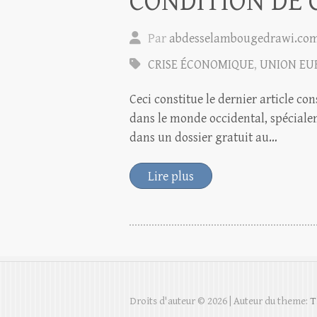
CONDITION DE 
Par
abdesselambougedrawi.co
CRISE ÉCONOMIQUE
,
UNION EU
Ceci constitue le dernier article c
dans le monde occidental, spécialem
dans un dossier gratuit au…
Lire plus
Droits d'auteur © 2026
| Auteur du theme:
T