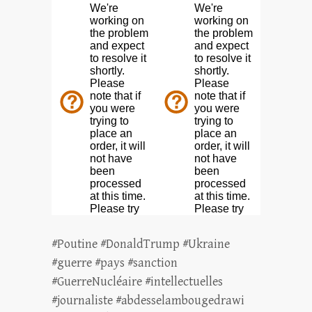
#Poutine #DonaldTrump #Ukraine
#guerre #pays #sanction
#GuerreNucléaire #intellectuelles
#journaliste #abdesselambougedrawi