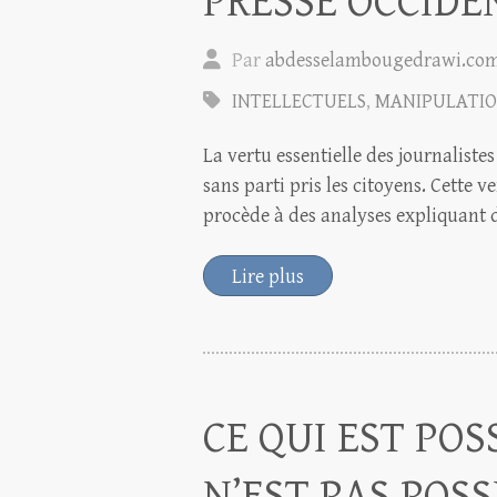
PRESSE OCCIDE
Par
abdesselambougedrawi.co
INTELLECTUELS
,
MANIPULATIO
La vertu essentielle des journalist
sans parti pris les citoyens. Cette v
procède à des analyses expliquant
Lire plus
CE QUI EST POS
N’EST PAS POSS