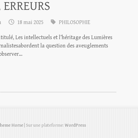
 ERREURS
m
18 mai 2025
PHILOSOPHIE
tulé, Les intellectuels et l’héritage des Lumières
ournalistesabordent la question des aveuglements
d’observer…
heme Horse
| Sur une plateforme:
WordPress