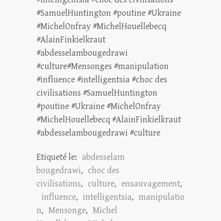
#SamuelHuntington #poutine #Ukraine
#MichelOnfray #MichelHouellebecq
#AlainFinkielkraut
#abdesselambougedrawi
#culture#Mensonges #manipulation
#influence #intelligentsia #choc des
civilisations #SamuelHuntington
#poutine #Ukraine #MichelOnfray
#MichelHouellebecq #AlainFinkielkraut
#abdesselambougedrawi #culture
Etiqueté le:
abdesselam
bougedrawi
,
choc des
civilisations
,
culture
,
ensauvagement
,
influence
,
intelligentsia
,
manipulatio
n
,
Mensonge
,
Michel