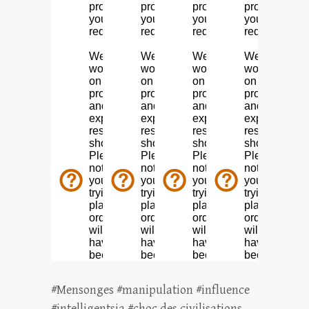
#Mensonges #manipulation #influence
#intelligentsia #choc des civilisations