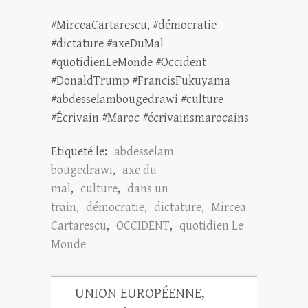
#MirceaCartarescu, #démocratie
#dictature #axeDuMal
#quotidienLeMonde #Occident
#DonaldTrump #FrancisFukuyama
#abdesselambougedrawi #culture
#Écrivain #Maroc #écrivainsmarocains
Etiqueté le:
abdesselam
bougedrawi
,
axe du
mal
,
culture
,
dans un
train
,
démocratie
,
dictature
,
Mircea
Cartarescu
,
OCCIDENT
,
quotidien Le
Monde
UNION EUROPÉENNE,